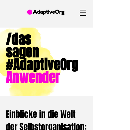
/das
sagen
#AdaptiveOrg
Anwender
Einblicke in die Welt
der Selbstorganisation: